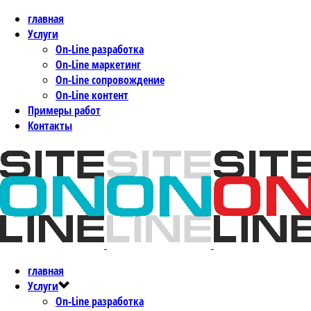
главная
Услуги
On-Line разработка
On-Line маркетинг
On-Line сопровождение
On-Line контент
Примеры работ
Контакты
главная
Услуги
On-Line разработка